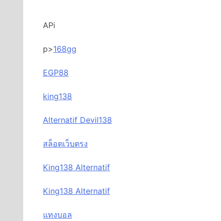
APi
p>
168gg
EGP88
king138
Alternatif Devil138
สล็อตเว็บตรง
King138 Alternatif
King138 Alternatif
แทงบอล