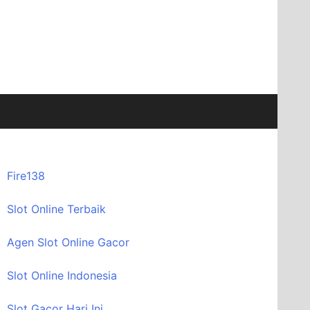
Fire138
Slot Online Terbaik
Agen Slot Online Gacor
Slot Online Indonesia
Slot Gacor Hari Ini