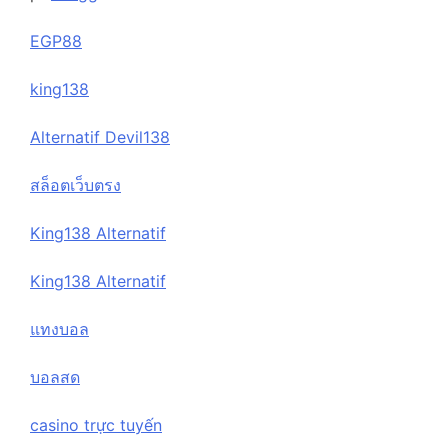
EGP88
king138
Alternatif Devil138
สล็อตเว็บตรง
King138 Alternatif
King138 Alternatif
แทงบอล
บอลสด
casino trực tuyến