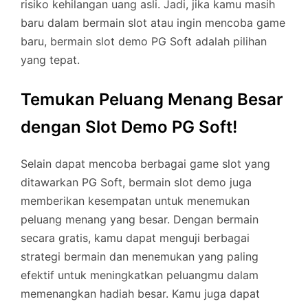
risiko kehilangan uang asli. Jadi, jika kamu masih
baru dalam bermain slot atau ingin mencoba game
baru, bermain slot demo PG Soft adalah pilihan
yang tepat.
Temukan Peluang Menang Besar
dengan Slot Demo PG Soft!
Selain dapat mencoba berbagai game slot yang
ditawarkan PG Soft, bermain slot demo juga
memberikan kesempatan untuk menemukan
peluang menang yang besar. Dengan bermain
secara gratis, kamu dapat menguji berbagai
strategi bermain dan menemukan yang paling
efektif untuk meningkatkan peluangmu dalam
memenangkan hadiah besar. Kamu juga dapat