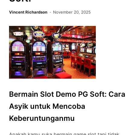
Vincent Richardson
November 20, 2025
Bermain Slot Demo PG Soft: Cara
Asyik untuk Mencoba
Keberuntunganmu
Apakah kamu suka bermain game slot tapi tidak