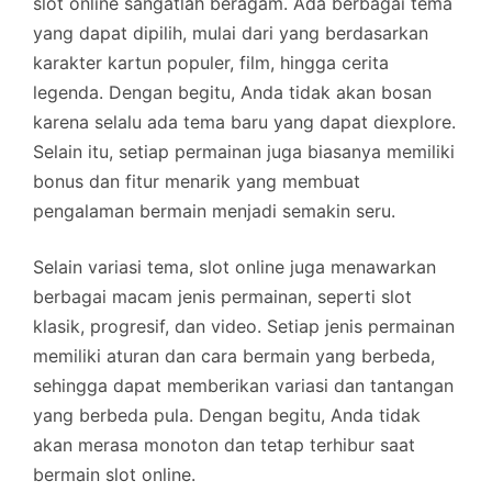
slot online sangatlah beragam. Ada berbagai tema
yang dapat dipilih, mulai dari yang berdasarkan
karakter kartun populer, film, hingga cerita
legenda. Dengan begitu, Anda tidak akan bosan
karena selalu ada tema baru yang dapat diexplore.
Selain itu, setiap permainan juga biasanya memiliki
bonus dan fitur menarik yang membuat
pengalaman bermain menjadi semakin seru.
Selain variasi tema, slot online juga menawarkan
berbagai macam jenis permainan, seperti slot
klasik, progresif, dan video. Setiap jenis permainan
memiliki aturan dan cara bermain yang berbeda,
sehingga dapat memberikan variasi dan tantangan
yang berbeda pula. Dengan begitu, Anda tidak
akan merasa monoton dan tetap terhibur saat
bermain slot online.