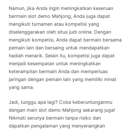
Namun, jika Anda ingin meningkatkan keseruan
bermain slot demo Mahjong, Anda juga dapat
mengikuti turnamen atau kompetisi yang
diselenggarakan oleh situs judi online. Dengan
mengikuti kompetisi, Anda dapat bermain bersama
pemain lain dan bersaing untuk mendapatkan
hadiah menarik. Selain itu, kompetisi juga dapat
menjadi kesempatan untuk meningkatkan
keterampilan bermain Anda dan memperluas
jaringan dengan pemain lain yang memiliki minat
yang sama.
Jadi, tunggu apa lagi? Coba keberuntunganmu
dengan main slot demo Mahjong sekarang juga!
Nikmati serunya bermain tanpa risiko dan
dapatkan pengalaman yang menyenangkan