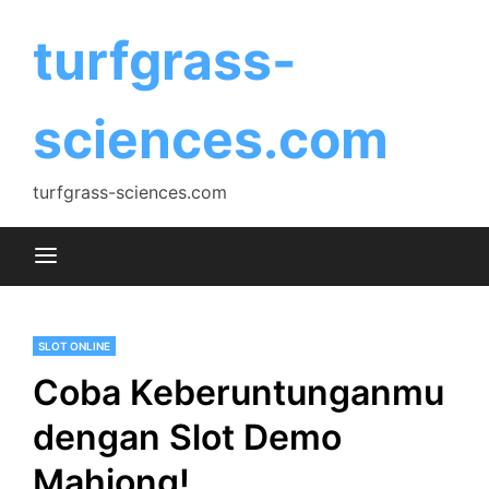
Skip
to
turfgrass-
content
sciences.com
turfgrass-sciences.com
SLOT ONLINE
Coba Keberuntunganmu
dengan Slot Demo
Mahjong!