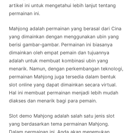
artikel ini untuk mengetahui lebih lanjut tentang
permainan ini.
Mahjong adalah permainan yang berasal dari Cina
yang dimainkan dengan menggunakan ubin yang
berisi gambar-gambar. Permainan ini biasanya
dimainkan oleh empat pemain dan tujuannya
adalah untuk membuat kombinasi ubin yang
menarik. Namun, dengan perkembangan teknologi,
permainan Mahjong juga tersedia dalam bentuk
slot online yang dapat dimainkan secara virtual.
Hal ini membuat permainan menjadi lebih mudah
diakses dan menarik bagi para pemain.
Slot demo Mahjong adalah salah satu jenis slot
yang berdasarkan tema permainan Mahjong.
Dalam permainan ini, Anda akan menemukan