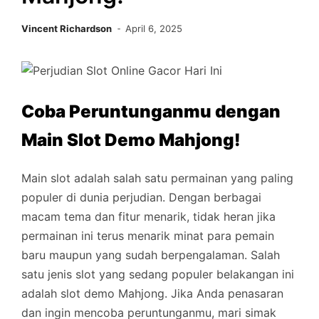
Vincent Richardson
April 6, 2025
Coba Peruntunganmu dengan
Main Slot Demo Mahjong!
Main slot adalah salah satu permainan yang paling
populer di dunia perjudian. Dengan berbagai
macam tema dan fitur menarik, tidak heran jika
permainan ini terus menarik minat para pemain
baru maupun yang sudah berpengalaman. Salah
satu jenis slot yang sedang populer belakangan ini
adalah slot demo Mahjong. Jika Anda penasaran
dan ingin mencoba peruntunganmu, mari simak