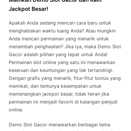
Jackpot Besar!
Apakah Anda sedang mencari cara baru untuk
menghabiskan waktu luang Anda? Atau mungkin
Anda mencari permainan yang menarik untuk
menambah penghasilan? Jika iya, maka Demo Slot
Gacor adalah pilihan yang tepat untuk Anda!
Permainan slot online yang satu ini menawarkan
keseruan dan keuntungan yang tak tertandingi.
Dengan grafis yang menarik, fitur-fitur bonus yang
memikat, dan tentunya kesempatan untuk
memenangkan jackpot besar, tidak heran jika
permainan ini menjadi favorit di kalangan penjudi
online.
Demo Slot Gacor menawarkan berbagai tema