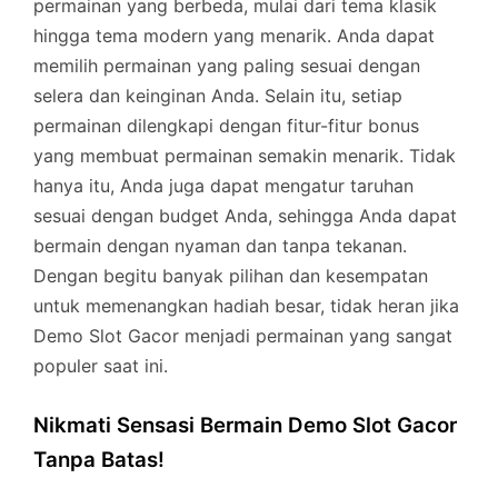
permainan yang berbeda, mulai dari tema klasik
hingga tema modern yang menarik. Anda dapat
memilih permainan yang paling sesuai dengan
selera dan keinginan Anda. Selain itu, setiap
permainan dilengkapi dengan fitur-fitur bonus
yang membuat permainan semakin menarik. Tidak
hanya itu, Anda juga dapat mengatur taruhan
sesuai dengan budget Anda, sehingga Anda dapat
bermain dengan nyaman dan tanpa tekanan.
Dengan begitu banyak pilihan dan kesempatan
untuk memenangkan hadiah besar, tidak heran jika
Demo Slot Gacor menjadi permainan yang sangat
populer saat ini.
Nikmati Sensasi Bermain Demo Slot Gacor
Tanpa Batas!