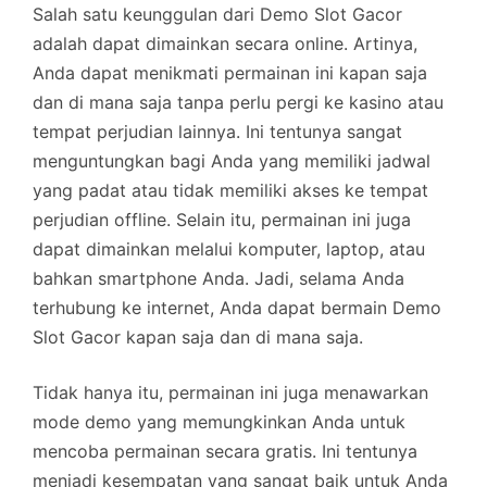
Salah satu keunggulan dari Demo Slot Gacor
adalah dapat dimainkan secara online. Artinya,
Anda dapat menikmati permainan ini kapan saja
dan di mana saja tanpa perlu pergi ke kasino atau
tempat perjudian lainnya. Ini tentunya sangat
menguntungkan bagi Anda yang memiliki jadwal
yang padat atau tidak memiliki akses ke tempat
perjudian offline. Selain itu, permainan ini juga
dapat dimainkan melalui komputer, laptop, atau
bahkan smartphone Anda. Jadi, selama Anda
terhubung ke internet, Anda dapat bermain Demo
Slot Gacor kapan saja dan di mana saja.
Tidak hanya itu, permainan ini juga menawarkan
mode demo yang memungkinkan Anda untuk
mencoba permainan secara gratis. Ini tentunya
menjadi kesempatan yang sangat baik untuk Anda