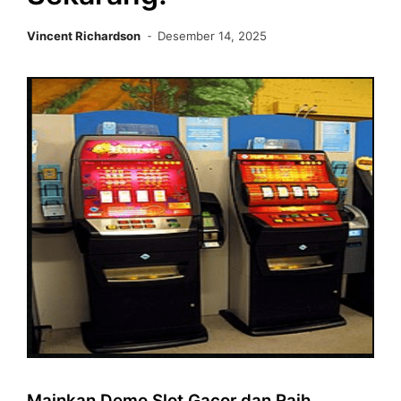
Vincent Richardson
Desember 14, 2025
Mainkan Demo Slot Gacor dan Raih