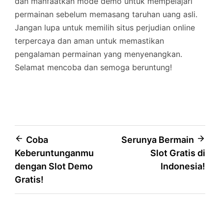
dan manfaatkan mode demo untuk mempelajari
permainan sebelum memasang taruhan uang asli.
Jangan lupa untuk memilih situs perjudian online
terpercaya dan aman untuk memastikan
pengalaman permainan yang menyenangkan.
Selamat mencoba dan semoga beruntung!
Navigasi
Coba
Serunya Bermain
Keberuntunganmu
Slot Gratis di
pos
dengan Slot Demo
Indonesia!
Gratis!