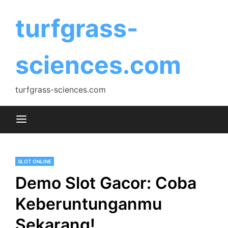
Skip
to
turfgrass-
content
sciences.com
turfgrass-sciences.com
SLOT ONLINE
Demo Slot Gacor: Coba
Keberuntunganmu
Sekarang!