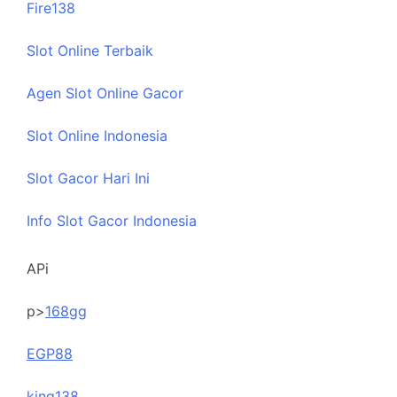
Fire138
Slot Online Terbaik
Agen Slot Online Gacor
Slot Online Indonesia
Slot Gacor Hari Ini
Info Slot Gacor Indonesia
APi
p>
168gg
EGP88
king138