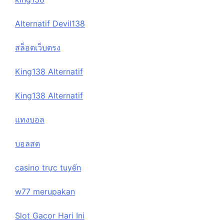
Alternatif Devil138
สล็อตเว็บตรง
King138 Alternatif
King138 Alternatif
แทงบอล
บอลสด
casino trực tuyến
w77 merupakan
Slot Gacor Hari Ini