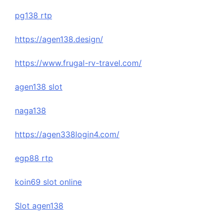
pg138 rtp
https://agen138.design/
https://www.frugal-rv-travel.com/
agen138 slot
naga138
https://agen338login4.com/
egp88 rtp
koin69 slot online
Slot agen138