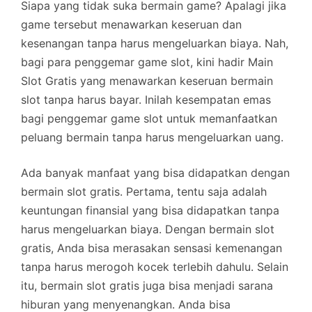
Siapa yang tidak suka bermain game? Apalagi jika
game tersebut menawarkan keseruan dan
kesenangan tanpa harus mengeluarkan biaya. Nah,
bagi para penggemar game slot, kini hadir Main
Slot Gratis yang menawarkan keseruan bermain
slot tanpa harus bayar. Inilah kesempatan emas
bagi penggemar game slot untuk memanfaatkan
peluang bermain tanpa harus mengeluarkan uang.
Ada banyak manfaat yang bisa didapatkan dengan
bermain slot gratis. Pertama, tentu saja adalah
keuntungan finansial yang bisa didapatkan tanpa
harus mengeluarkan biaya. Dengan bermain slot
gratis, Anda bisa merasakan sensasi kemenangan
tanpa harus merogoh kocek terlebih dahulu. Selain
itu, bermain slot gratis juga bisa menjadi sarana
hiburan yang menyenangkan. Anda bisa