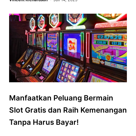
Manfaatkan Peluang Bermain
Slot Gratis dan Raih Kemenangan
Tanpa Harus Bayar!