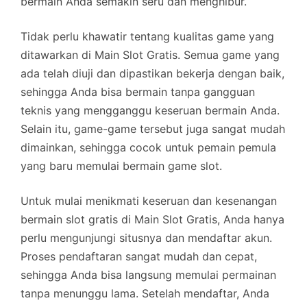
bermain Anda semakin seru dan menghibur.
Tidak perlu khawatir tentang kualitas game yang
ditawarkan di Main Slot Gratis. Semua game yang
ada telah diuji dan dipastikan bekerja dengan baik,
sehingga Anda bisa bermain tanpa gangguan
teknis yang mengganggu keseruan bermain Anda.
Selain itu, game-game tersebut juga sangat mudah
dimainkan, sehingga cocok untuk pemain pemula
yang baru memulai bermain game slot.
Untuk mulai menikmati keseruan dan kesenangan
bermain slot gratis di Main Slot Gratis, Anda hanya
perlu mengunjungi situsnya dan mendaftar akun.
Proses pendaftaran sangat mudah dan cepat,
sehingga Anda bisa langsung memulai permainan
tanpa menunggu lama. Setelah mendaftar, Anda