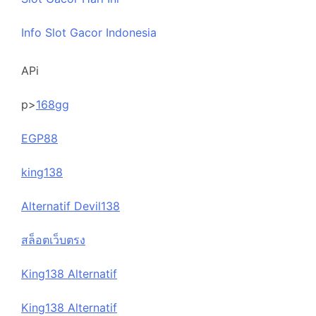
Info Slot Gacor Indonesia
APi
p>
168gg
EGP88
king138
Alternatif Devil138
สล็อตเว็บตรง
King138 Alternatif
King138 Alternatif