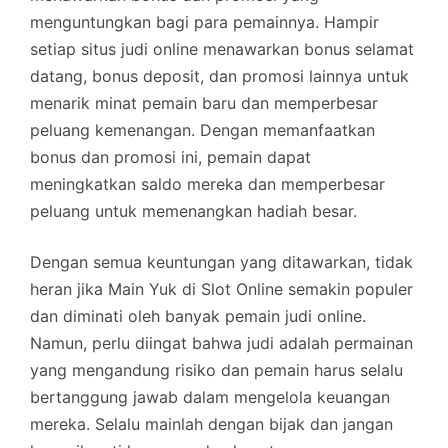
menguntungkan bagi para pemainnya. Hampir
setiap situs judi online menawarkan bonus selamat
datang, bonus deposit, dan promosi lainnya untuk
menarik minat pemain baru dan memperbesar
peluang kemenangan. Dengan memanfaatkan
bonus dan promosi ini, pemain dapat
meningkatkan saldo mereka dan memperbesar
peluang untuk memenangkan hadiah besar.
Dengan semua keuntungan yang ditawarkan, tidak
heran jika Main Yuk di Slot Online semakin populer
dan diminati oleh banyak pemain judi online.
Namun, perlu diingat bahwa judi adalah permainan
yang mengandung risiko dan pemain harus selalu
bertanggung jawab dalam mengelola keuangan
mereka. Selalu mainlah dengan bijak dan jangan