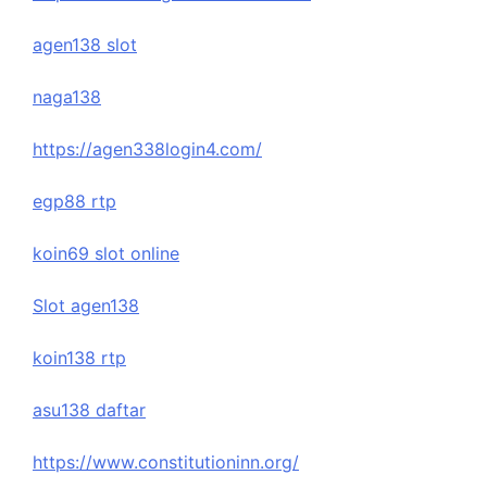
agen138 slot
naga138
https://agen338login4.com/
egp88 rtp
koin69 slot online
Slot agen138
koin138 rtp
asu138 daftar
https://www.constitutioninn.org/