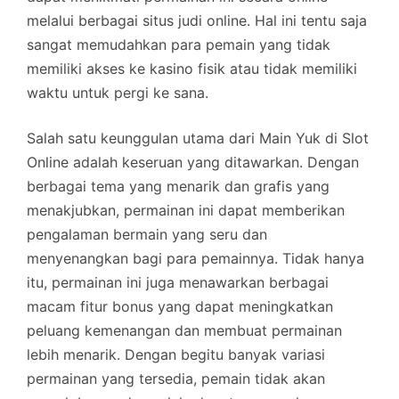
melalui berbagai situs judi online. Hal ini tentu saja
sangat memudahkan para pemain yang tidak
memiliki akses ke kasino fisik atau tidak memiliki
waktu untuk pergi ke sana.
Salah satu keunggulan utama dari Main Yuk di Slot
Online adalah keseruan yang ditawarkan. Dengan
berbagai tema yang menarik dan grafis yang
menakjubkan, permainan ini dapat memberikan
pengalaman bermain yang seru dan
menyenangkan bagi para pemainnya. Tidak hanya
itu, permainan ini juga menawarkan berbagai
macam fitur bonus yang dapat meningkatkan
peluang kemenangan dan membuat permainan
lebih menarik. Dengan begitu banyak variasi
permainan yang tersedia, pemain tidak akan