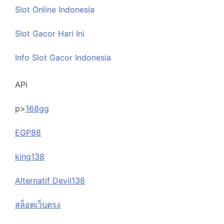
Slot Online Indonesia
Slot Gacor Hari Ini
Info Slot Gacor Indonesia
APi
p>
168gg
EGP88
king138
Alternatif Devil138
สล็อตเว็บตรง